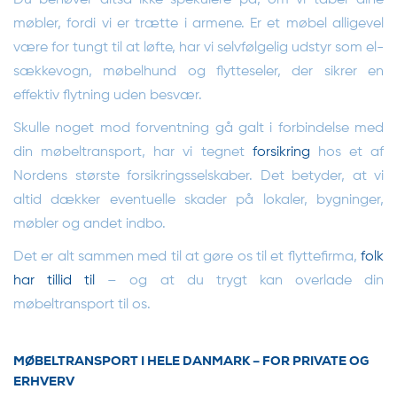
Du behøver altså ikke spekulere på, om vi taber dine
møbler, fordi vi er trætte i armene. Er et møbel alligevel
være for tungt til at løfte, har vi selvfølgelig udstyr som el-
sækkevogn, møbelhund og flytteseler, der sikrer en
effektiv flytning uden besvær.
Skulle noget mod forventning gå galt i forbindelse med
din møbeltransport, har vi tegnet
forsikring
hos et af
Nordens største forsikringsselskaber. Det betyder, at vi
altid dækker eventuelle skader på lokaler, bygninger,
møbler og andet indbo.
Det er alt sammen med til at gøre os til et flyttefirma,
folk
har tillid til
– og at du trygt kan overlade din
møbeltransport til os.
MØBELTRANSPORT I HELE DANMARK – FOR PRIVATE OG
ERHVERV