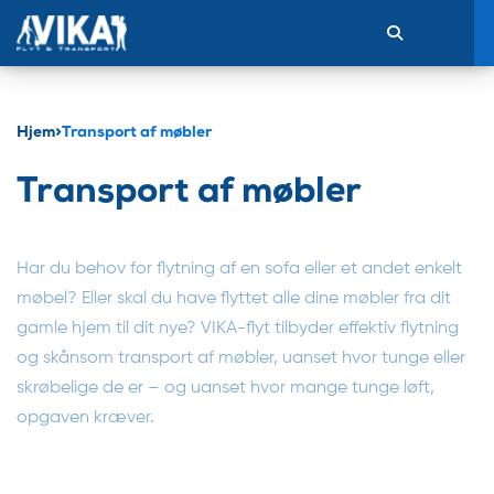
Hjem
>
Transport af møbler
Transport af møbler
Har du behov for flytning af en sofa eller et andet enkelt
møbel? Eller skal du have flyttet alle dine møbler fra dit
gamle hjem til dit nye? VIKA-flyt tilbyder effektiv flytning
og skånsom transport af møbler, uanset hvor tunge eller
skrøbelige de er – og uanset hvor mange tunge løft,
opgaven kræver.