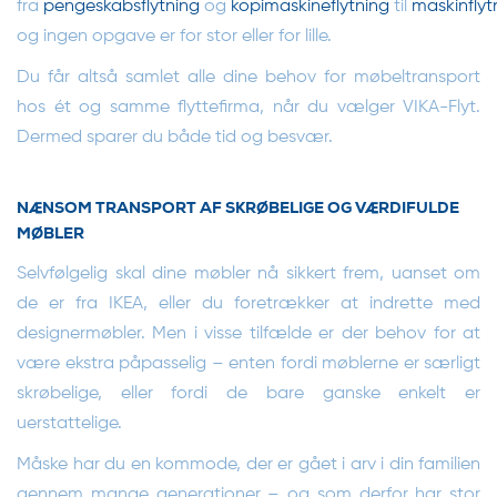
fra
pengeskabsflytning
og
kopimaskineflytning
til
maskinflyt
og ingen opgave er for stor eller for lille.
Du får altså samlet alle dine behov for møbeltransport
hos ét og samme flyttefirma, når du vælger VIKA-Flyt.
Dermed sparer du både tid og besvær.
NÆNSOM TRANSPORT AF SKRØBELIGE OG VÆRDIFULDE
MØBLER
Selvfølgelig skal dine møbler nå sikkert frem, uanset om
de er fra IKEA, eller du foretrækker at indrette med
designermøbler. Men i visse tilfælde er der behov for at
være ekstra påpasselig – enten fordi møblerne er særligt
skrøbelige, eller fordi de bare ganske enkelt er
uerstattelige.
Måske har du en kommode, der er gået i arv i din familien
gennem mange generationer – og som derfor har stor