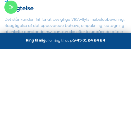
5
Besigtelse
Det står kunden frit for at besigtige VIKA-flyts møbelopbevaring.
Besigtigelse af det opbevarede bohave, ompakning, udtagning
af enkelte genstande m.v. kan kun ske efter forudgående aftale
med VIKA-flyt, og for det arbejde der er forbundet hermed
Ring til mig
eller ring til os på
+45 61 24 24 24
beregnes adgangsgebyr, som er 250.00 kr. inkl. moms som er et
engangsbeløb.(Felter med * skal udfyldes)
6
Betalingen
Ved ind- og udlevering samt forevisning af opbevaringseffekter
beregnes adgangsgebyr som er et engangsgebyr på 250.00 kr.
inkl. moms . Opbevaringsafgiften beregnes pr påbegyndt
måned, med mindre andet er aftalt.