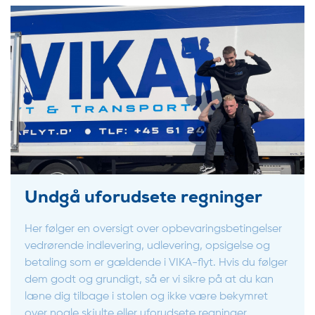
Undgå uforudsete regninger
Her følger en oversigt over opbevaringsbetingelser
vedrørende indlevering, udlevering, opsigelse og
betaling som er gældende i VIKA-flyt. Hvis du følger
dem godt og grundigt, så er vi sikre på at du kan
læne dig tilbage i stolen og ikke være bekymret
over nogle skjulte eller uforudsete regninger.