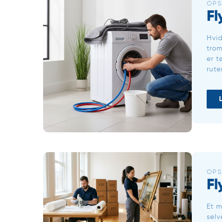
OPS
Fl
Hvid
trom
er t
rute
OPS
Fl
Et m
selv