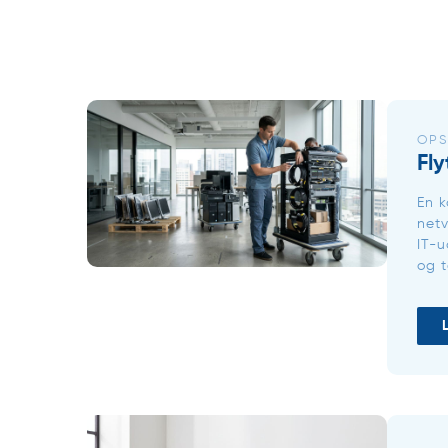
OPS
Fl
En k
netv
IT-u
og t