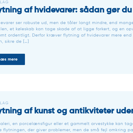
LAG
ytning af hvidevarer: sådan gør du 
evarer ser robuste ud, men de tåler langt mindre, end mange
len, et køleskab kan tage skade af at ligge forkert, og en o
ømt ordentligt. Derfor kræver flytning af hvidevarer mere en
n, sikre de […]
Læs mere
LAG
ytning af kunst og antikviteter ud
aleri, en porcelænsfigur eller et gammelt arvestykke kan tag
e flytningen, der giver problemer, men de små fejl omkring pa