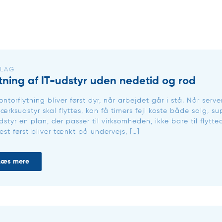
LAG
ytning af IT-udstyr uden nedetid og rod
ontorflytning bliver først dyr, når arbejdet går i stå. Når ser
ærksudstyr skal flyttes, kan få timers fejl koste både salg, sup
dstyr en plan, der passer til virksomheden, ikke bare til fly
est først bliver tænkt på undervejs, […]
Læs mere