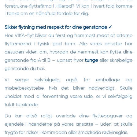
foretrukne flyttefirma i Hillerød? Vi kan i hvert fald komme
i tanke om en håndfuld fordele for dig.
Sikker flytning med respekt for dine genstande ✓
Hos VIKA-flyt bliver du først og fremmest mødt af erfarne
flyttemænd i fysisk god form. Alle vores ansatte har
desuden viden om, hvordan de nemmest kan flytte dine
genstande fra A til B – uanset hvor
tunge
eller skrøbelige
genstande du har.
Vi sørger selvfølgelig også for emballage og
møbelbeskyttelse, hvis det bliver nødvendigt. Skulle
uheldet mod al forventning være ude, er vi selvfølgelig
fuldt forsikrede.
Du kan altså roligt overlade dine flytteopgaver og
ejendele i hænderne på vores ansatte – uden at skulle
frygte for ridser i kommoden eller smadrede rødvinsglas.