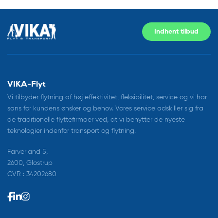
Indhent tilbud
VIKA-Flyt
Vi tilbyder flytning af høj effektivitet, fleksibilitet, service og vi har
sans for kundens ønsker og behov. Vores service adskiller sig fra
de traditionelle flyttefirmaer ved, at vi benytter de nyeste
teknologier indenfor transport og flytning.
Farverland 5,
2600, Glostrup
CVR : 34202680