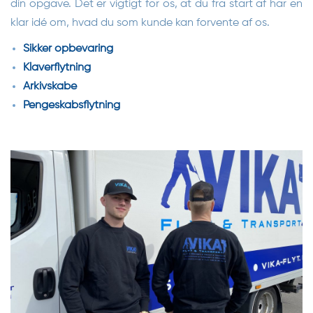
din opgave. Det er vigtigt for os, at du fra start af har en
klar idé om, hvad du som kunde kan forvente af os.
Sikker opbevaring
Klaverflytning
Arkivskabe
Pengeskabsflytning