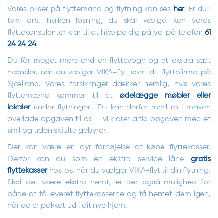
Vores priser på flyttemand og flytning kan ses
her
. Er du i
tvivl om, hvilken løsning, du skal vælge, kan vores
flyttekonsulenter klar til at hjælpe dig på vej på telefon
61
24 24 24
.
Du får meget mere end en flyttevogn og et ekstra sæt
hænder, når du vælger VIKA-flyt som dit flyttefirma på
Sjælland. Vores forsikringer dækker nemlig, hvis vores
flyttemænd kommer til at
ødelægge møbler eller
lokaler
under flytningen. Du kan derfor med ro i maven
overlade opgaven til os – vi klarer altid opgaven med et
smil og uden skjulte gebyrer.
Det kan være en dyr fornøjelse at købe flyttekasser.
Derfor kan du som en ekstra service låne
gratis
flyttekasser
hos os, når du vælger VIKA-flyt til din flytning.
Skal det være ekstra nemt, er der også mulighed for
både at få leveret flyttekasserne og få hentet dem igen,
når de er pakket ud i dit nye hjem.