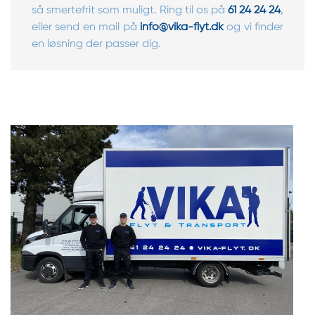
så smertefrit som muligt. Ring til os på
61 24 24 24
,
eller send en mail på
info@vika-flyt.dk
og vi finder
en løsning der passer dig.