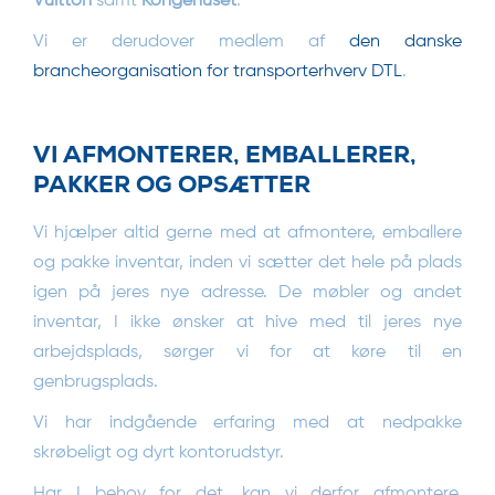
Vuitton
samt
Kongehuset
.
Vi er derudover medlem af
den danske
brancheorganisation for transporterhverv DTL
.
VI AFMONTERER, EMBALLERER,
PAKKER OG OPSÆTTER
Vi hjælper altid gerne med at afmontere, emballere
og pakke inventar, inden vi sætter det hele på plads
igen på jeres nye adresse. De møbler og andet
inventar, I ikke ønsker at hive med til jeres nye
arbejdsplads, sørger vi for at køre til en
genbrugsplads.
Vi har indgående erfaring med at nedpakke
skrøbeligt og dyrt kontorudstyr.
Har I behov for det, kan vi derfor afmontere,