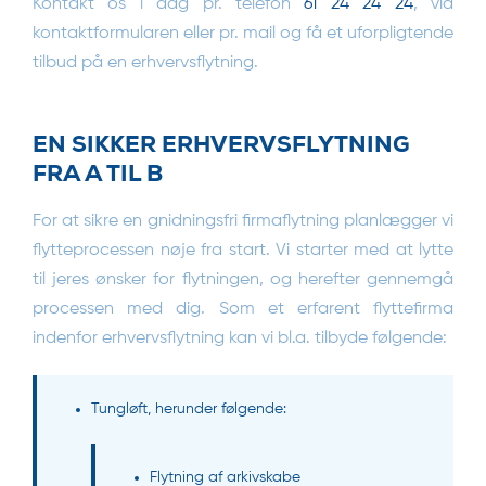
Kontakt os i dag pr. telefon
61 24 24 24
, via
kontaktformularen eller pr. mail og få et uforpligtende
tilbud på en erhvervsflytning.
EN SIKKER ERHVERVSFLYTNING
FRA A TIL B
For at sikre en gnidningsfri firmaflytning planlægger vi
flytteprocessen nøje fra start. Vi starter med at lytte
til jeres ønsker for flytningen, og herefter gennemgå
processen med dig. Som et erfarent flyttefirma
indenfor erhvervsflytning kan vi bl.a. tilbyde følgende:
Tungløft
, herunder følgende:
Flytning af arkivskabe