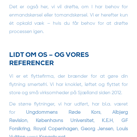
Det er også her, vi vil drøfte, om I har behov for
enmandskørsel eller tomandskørsel. Vi er herefter kun
ét opkald væk – hvis du får behov for at drøfte
processen igen.
LIDT OM OS – OG VORES
REFERENCER
Vi er et flyttefirma, der brænder for at gøre din
flytning smertefri. Vi har knoklet, løftet og flyttet for
store og små virksomheder på Sjælland siden 2012.
De større flytninger, vi har udført, har bl.a. været
for
Ungdommens Røde Kors
,
Albjerg
Revision
,
Københavns Universitet
,
K.E.H
,
GF
Forsikring
,
Royal Copenhagen
,
Georg Jensen
,
Louis