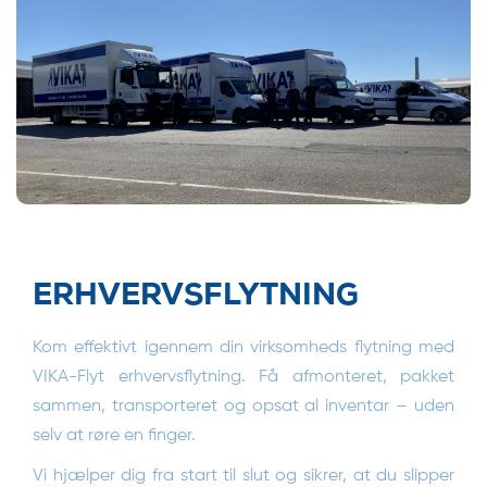
ERHVERVSFLYTNING
Kom effektivt igennem din virksomheds flytning med
VIKA-Flyt erhvervsflytning. Få afmonteret, pakket
sammen, transporteret og opsat al inventar – uden
selv at røre en finger.
Vi hjælper dig fra start til slut og sikrer, at du slipper