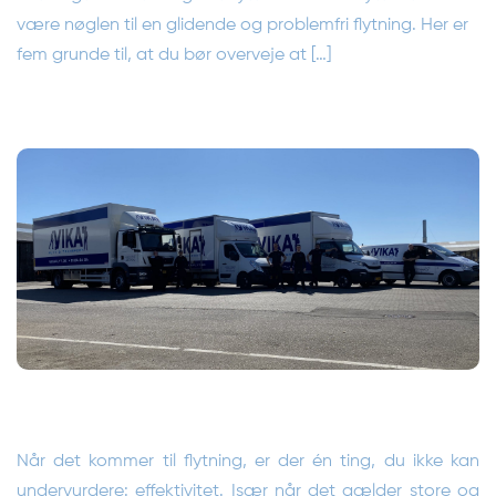
være nøglen til en glidende og problemfri flytning. Her er
fem grunde til, at du bør overveje at […]
Når det kommer til flytning, er der én ting, du ikke kan
undervurdere: effektivitet. Især når det gælder store og