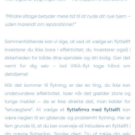
“Mindre slitage betyder mere tid til at nyde dit nye hjem –
uden mareridt om reparationer!”
Sammenfattende kan vi sige, at ved at vælge en flyttelift
investerer du ikke bare i effektivitet; du investerer også i
sikkerheden for både dine ejendele og din bolig. Gør det
nemt for dig selv – lad VIKA-flyt tage hånd om
detaljerne!
Når det kommer til flytning, er der én ting, du ikke kan
undervurdere: effektivitet. Især når det gælder store og
tunge møbler – de er ikke direkte det, man kalder for
“letvægtere”. At vælge et
flyttefirma med flyttelift
kan
være nøglen til en glidende og problemfri flytning. Her er
fem grunde til, at du bør overveje at inkludere en flyttelift i
din næste flytteplan. Spoiler alert: Du vil takke dig selv