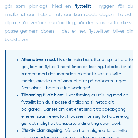
går som planlagt. Med en
flyttelift
i ryggen får du
imidlertid den fleksibilitet, der kan redde dagen. Forestil
dig at stå overfor en udfordring, når den store sofa ikke vil
passe gennem døren – det er her, flytteliften bliver din
bedste ven!
Alternativer i nød:
Hvis din sofa beslutter at spille hard to
get, kan en flyttelift nemt finde en løsning. I stedet for at
kæmpe med den indendørs akrobatik kan du løfte
møblet direkte ud af vinduet eller på balkonen. Ingen
flere kriser – bare hurtige løsninger!
Tilpasning til dit hjem:
Hver flytning er unik, og med en
flyttelift kan du tilpasse din tilgang til netop dit
boligareal. Uanset om det er et smalt trappeopgang
eller en stram elevator, tilpasser liften sig forholdene og
gør det muligt at transportere dine ting uden bøvl.
Effektiv planlægning:
Når du har mulighed for at løfte
tunge genstande op og ned uden besvær, kan du