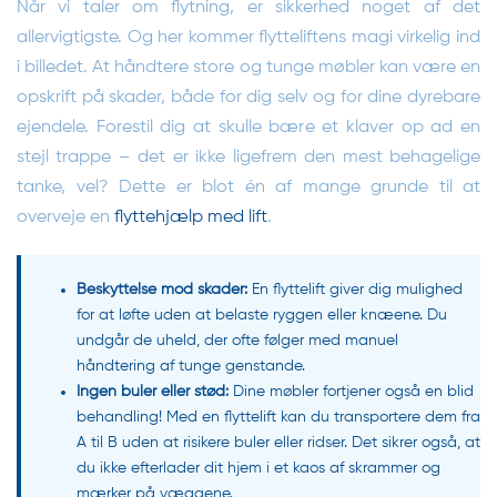
Når vi taler om flytning, er sikkerhed noget af det
allervigtigste. Og her kommer flytteliftens magi virkelig ind
i billedet. At håndtere store og tunge møbler kan være en
opskrift på skader, både for dig selv og for dine dyrebare
ejendele. Forestil dig at skulle bære et klaver op ad en
stejl trappe – det er ikke ligefrem den mest behagelige
tanke, vel? Dette er blot én af mange grunde til at
overveje en
flyttehjælp med lift
.
Beskyttelse mod skader:
En flyttelift giver dig mulighed
for at løfte uden at belaste ryggen eller knæene. Du
undgår de uheld, der ofte følger med manuel
håndtering af tunge genstande.
Ingen buler eller stød:
Dine møbler fortjener også en blid
behandling! Med en flyttelift kan du transportere dem fra
A til B uden at risikere buler eller ridser. Det sikrer også, at
du ikke efterlader dit hjem i et kaos af skrammer og
mærker på væggene.