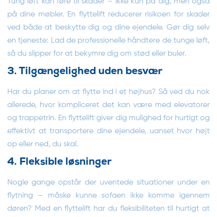
Tung løft kan føre til skader – ikke kun på dig, men også
på dine møbler. En flyttelift reducerer risikoen for skader
ved både at beskytte dig og dine ejendele. Gør dig selv
en tjeneste: Lad de professionelle håndtere de tunge løft,
så du slipper for at bekymre dig om stød eller buler.
3. Tilgængelighed uden besvær
Har du planer om at flytte ind i et højhus? Så ved du nok
allerede, hvor kompliceret det kan være med elevatorer
og trappetrin. En flyttelift giver dig mulighed for hurtigt og
effektivt at transportere dine ejendele, uanset hvor højt
op eller ned, du skal.
4. Fleksible løsninger
Nogle gange opstår der uventede situationer under en
flytning – måske kunne sofaen ikke komme igennem
døren? Med en flyttelift har du fleksibiliteten til hurtigt at