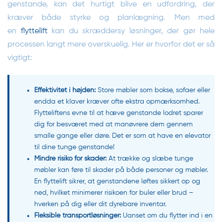
genstande, kan det hurtigt blive en udfordring, der
kræver både styrke og planlægning. Men med
en
flyttelift
kan du skræddersy løsninger, der gør hele
processen langt mere overskuelig. Her er hvorfor det er så
vigtigt:
Effektivitet i højden:
Store møbler som bokse, sofaer eller
endda et klaver kræver ofte ekstra opmærksomhed.
Flytteliftens evne til at hæve genstande lodret sparer
dig for besværet med at manøvrere dem gennem
smalle gange eller døre. Det er som at have en elevator
til dine tunge genstande!
Mindre risiko for skader:
At trække og slæbe tunge
møbler kan føre til skader på både personer og møbler.
En flyttelift sikrer, at genstandene løftes sikkert op og
ned, hvilket minimerer risikoen for buler eller brud –
hverken på dig eller dit dyrebare inventar.
Fleksible transportløsninger:
Uanset om du flytter ind i en