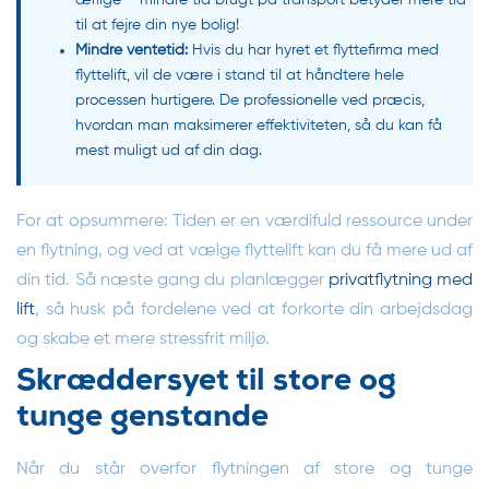
ærlige – mindre tid brugt på transport betyder mere tid
til at fejre din nye bolig!
Mindre ventetid:
Hvis du har hyret et
flyttefirma med
flyttelift
, vil de være i stand til at håndtere hele
processen hurtigere. De professionelle ved præcis,
hvordan man maksimerer effektiviteten, så du kan få
mest muligt ud af din dag.
For at opsummere: Tiden er en værdifuld ressource under
en flytning, og ved at vælge flyttelift kan du få mere ud af
din tid. Så næste gang du planlægger
privatflytning med
lift
, så husk på fordelene ved at forkorte din arbejdsdag
og skabe et mere stressfrit miljø.
Skræddersyet til store og
tunge genstande
Når du står overfor flytningen af store og tunge