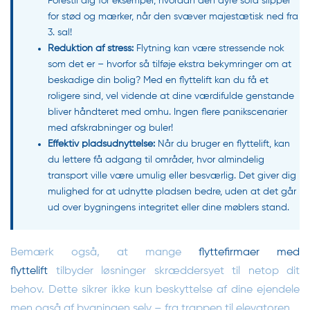
Forestil dig for eksempel, hvordan den dyre sofa slipper
for stød og mærker, når den svæver majestætisk ned fra
3. sal!
Reduktion af stress:
Flytning kan være stressende nok
som det er – hvorfor så tilføje ekstra bekymringer om at
beskadige din bolig? Med en flyttelift kan du få et
roligere sind, vel vidende at dine værdifulde genstande
bliver håndteret med omhu. Ingen flere panikscenarier
med afskrabninger og buler!
Effektiv pladsudnyttelse:
Når du bruger en flyttelift, kan
du lettere få adgang til områder, hvor almindelig
transport ville være umulig eller besværlig. Det giver dig
mulighed for at udnytte pladsen bedre, uden at det går
ud over bygningens integritet eller dine møblers stand.
Bemærk også, at mange
flyttefirmaer med
flyttelift
tilbyder løsninger skræddersyet til netop dit
behov. Dette sikrer ikke kun beskyttelse af dine ejendele
men også af bygningen selv – fra trappen til elevatoren.