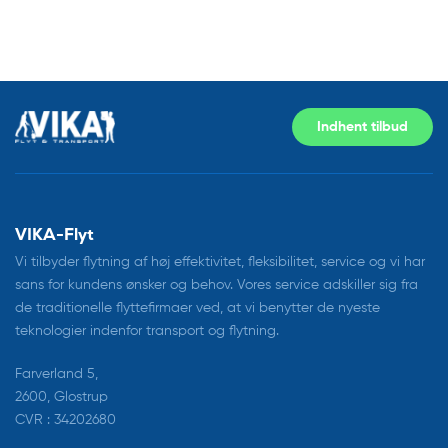
Indhent tilbud
VIKA-Flyt
Vi tilbyder flytning af høj effektivitet, fleksibilitet, service og vi har
sans for kundens ønsker og behov. Vores service adskiller sig fra
de traditionelle flyttefirmaer ved, at vi benytter de nyeste
teknologier indenfor transport og flytning.
Farverland 5,
2600, Glostrup
CVR : 34202680