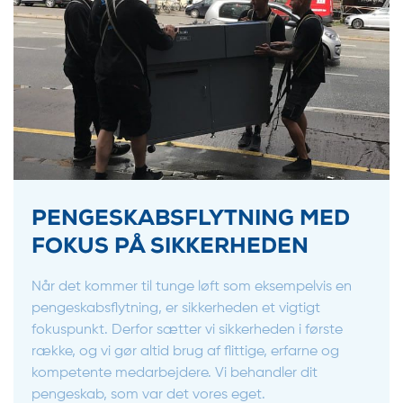
PENGESKABSFLYTNING MED
FOKUS PÅ SIKKERHEDEN
Når det kommer til tunge løft som eksempelvis en
pengeskabsflytning, er sikkerheden et vigtigt
fokuspunkt. Derfor sætter vi sikkerheden i første
række, og vi gør altid brug af flittige, erfarne og
kompetente medarbejdere. Vi behandler dit
pengeskab, som var det vores eget.