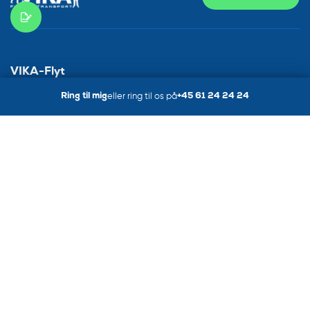
VIKA-Flyt
Vi tilbyder flytning af høj effektivitet, fleksibilitet, service og vi har
Ring til mig
eller ring til os på
+45 61 24 24 24
sans for kundens ønsker og behov. Vores service adskiller sig fra
de traditionelle flyttefirmaer ved, at vi benytter de nyeste
teknologier indenfor transport og flytning.
Farverland 5,
2600, Glostrup
CVR : 34202680
Kundeservice
Mandag - Fredag
Hele døgnet