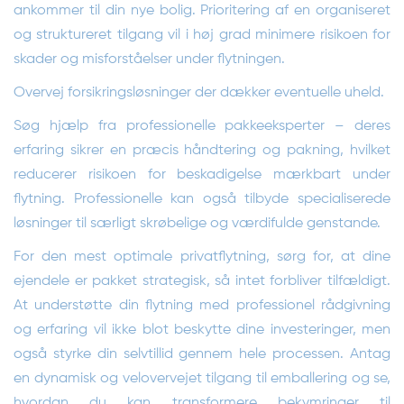
ankommer til din nye bolig. Prioritering af en organiseret
og struktureret tilgang vil i høj grad minimere risikoen for
skader og misforståelser under flytningen.
Overvej forsikringsløsninger der dækker eventuelle uheld.
Søg hjælp fra professionelle pakkeeksperter – deres
erfaring sikrer en præcis håndtering og pakning, hvilket
reducerer risikoen for beskadigelse mærkbart under
flytning. Professionelle kan også tilbyde specialiserede
løsninger til særligt skrøbelige og værdifulde genstande.
For den mest optimale privatflytning, sørg for, at dine
ejendele er pakket strategisk, så intet forbliver tilfældigt.
At understøtte din flytning med professionel rådgivning
og erfaring vil ikke blot beskytte dine investeringer, men
også styrke din selvtillid gennem hele processen. Antag
en dynamisk og velovervejet tilgang til emballering og se,
hvordan du kan transformere bekymringer til