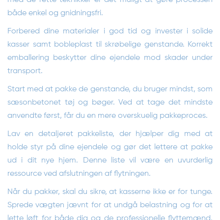
med de rette teknikker er det muligt at gøre processen
både enkel og gnidningsfri.
Forbered dine materialer i god tid og invester i solide
kasser samt bobleplast til skrøbelige genstande. Korrekt
emballering beskytter dine ejendele mod skader under
transport.
Start med at pakke de genstande, du bruger mindst, som
sæsonbetonet tøj og bøger. Ved at tage det mindste
anvendte først, får du en mere overskuelig pakkeproces.
Lav en detaljeret pakkeliste, der hjælper dig med at
holde styr på dine ejendele og gør det lettere at pakke
ud i dit nye hjem. Denne liste vil være en uvurderlig
ressource ved afslutningen af flytningen.
Når du pakker, skal du sikre, at kasserne ikke er for tunge.
Sprede vægten jævnt for at undgå belastning og for at
lette løft for både dig og de professionelle flyttemænd.