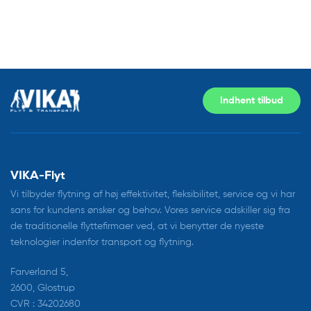
Indhent tilbud
VIKA-Flyt
Vi tilbyder flytning af høj effektivitet, fleksibilitet, service og vi har
sans for kundens ønsker og behov. Vores service adskiller sig fra
de traditionelle flyttefirmaer ved, at vi benytter de nyeste
teknologier indenfor transport og flytning.
Farverland 5,
2600, Glostrup
CVR : 34202680