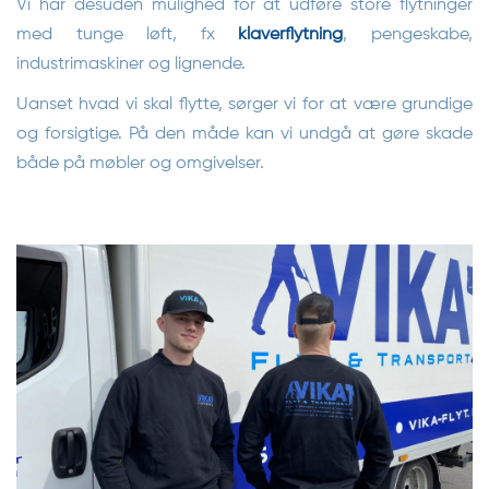
Vi har desuden mulighed for at udføre store flytninger
med tunge løft, fx
klaverflytning
, pengeskabe,
industrimaskiner og lignende.
Uanset hvad vi skal flytte, sørger vi for at være grundige
og forsigtige. På den måde kan vi undgå at gøre skade
både på møbler og omgivelser.