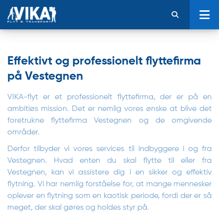
Effektivt og professionelt flyttefirma
på Vestegnen
VIKA-flyt er et professionelt flyttefirma, der er på en
ambitiøs mission. Det er nemlig vores ønske at blive det
foretrukne flyttefirma Vestegnen og de omgivende
områder.
Derfor tilbyder vi vores services til indbyggere i og fra
Vestegnen. Hvad enten du skal flytte til eller fra
Vestegnen, kan vi assistere dig i en sikker og effektiv
flytning. Vi har nemlig forståelse for, at mange mennesker
oplever en flytning som en kaotisk periode, fordi der er så
meget, der skal gøres og holdes styr på.