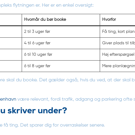
eks flytningen er. Her er en enkel oversigt:
Hvornår du bør booke
Hvorfor
2 til 3 uger før
Få ting, kort pl
4 til 6 uger før
Giver plads til t
6 til 10 uger før
Høj efterspørgsel
6 til 8 uger før
Mere planlægning
gere skal du booke. Det gælder også, hvis du ved, at der skal br
øbenhavn
være relevant, fordi trafik, adgang og parkering ofte spi
du skriver under?
e få ting. Det sparer dig for overraskelser senere.