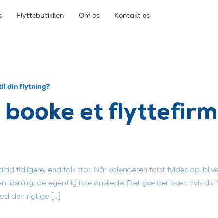
s
Flyttebutikken
Om os
Kontakt os
il din flytning?
booke et flyttefirma
tid tidligere, end folk tror. Når kalenderen først fyldes op, bl
løsning, de egentlig ikke ønskede. Det gælder især, hvis du f
d den rigtige […]