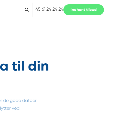
+45 61 24 24 24
Indhent tilbud
 til din
iver de gode datoer
lytter ved