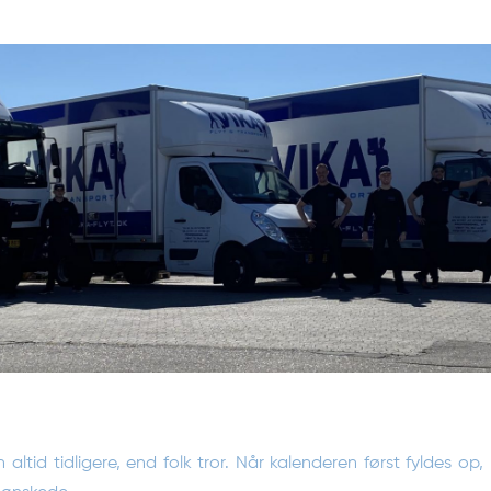
altid tidligere, end folk tror. Når kalenderen først fyldes op