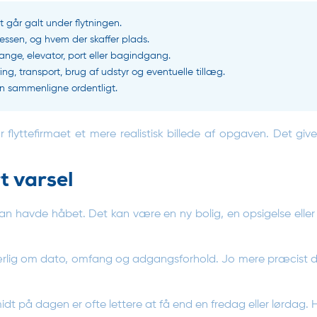
t går galt under flytningen.
ressen, og hvem der skaffer plads.
ange, elevator, port eller bagindgang.
g, transport, brug af udstyr og eventuelle tillæg.
kan sammenligne ordentligt.
flyttefirmaet et mere realistisk billede af opgaven. Det giv
t varsel
an havde håbet. Det kan være en ny bolig, en opsigelse elle
rlig om dato, omfang og adgangsforhold. Jo mere præcist du ka
dt på dagen er ofte lettere at få end en fredag eller lørdag. 