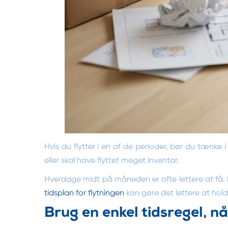
Hvis du flytter i en af de perioder, bør du tænke 
eller skal have flyttet meget inventar.
Hverdage midt på måneden er ofte lettere at få. 
tidsplan for flytningen
kan gøre det lettere at holde
Brug en enkel tidsregel, n