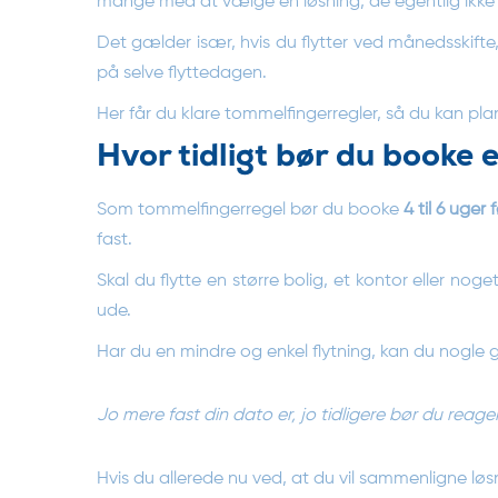
mange med at vælge en løsning, de egentlig ikke
Det gælder især, hvis du flytter ved månedsskifte
på selve flyttedagen.
Her får du klare tommelfingerregler, så du kan pl
Hvor tidligt bør du booke e
Som tommelfingerregel bør du booke
4 til 6 uger
fast.
Skal du flytte en større bolig, et kontor eller n
ude.
Har du en mindre og enkel flytning, kan du nogle
Jo mere fast din dato er, jo tidligere bør du reage
Hvis du allerede nu ved, at du vil sammenligne løs