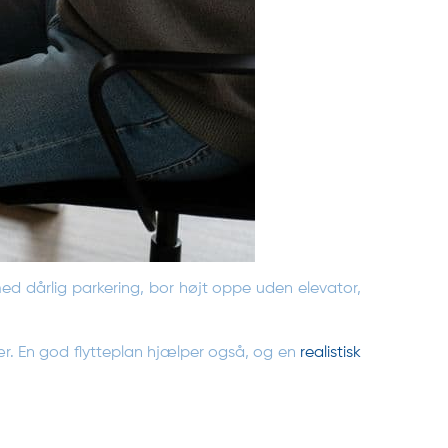
med dårlig parkering, bor højt oppe uden elevator,
ær. En god flytteplan hjælper også, og en
realistisk