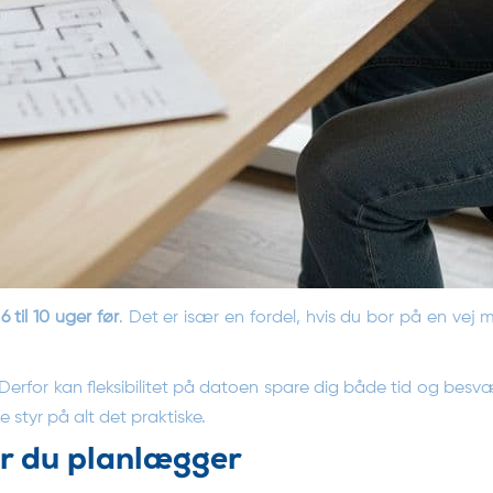
i
6 til 10 uger før
. Det er især en fordel, hvis du bor på en vej 
Derfor kan fleksibilitet på datoen spare dig både tid og besv
 styr på alt det praktiske.
år du planlægger