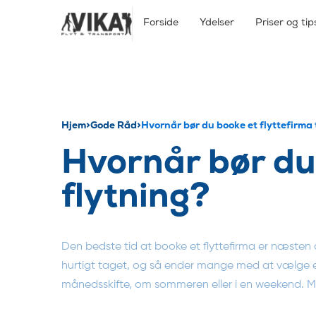
Forside
Ydelser
Priser og tip
Hjem
>
Gode Råd
>
Hvornår bør du booke et flyttefirma t
Hvornår bør du 
flytning?
Den bedste tid at booke et flyttefirma er næsten al
hurtigt taget, og så ender mange med at vælge en 
månedsskifte, om sommeren eller i en weekend. Me