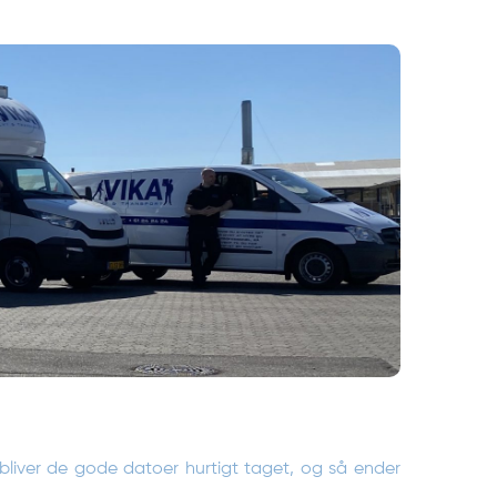
, bliver de gode datoer hurtigt taget, og så ender