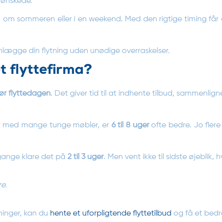
 ønskede.
, om sommeren eller i en weekend. Med den rigtige timing får
anlægge din flytning uden unødige overraskelser.
t flyttefirma?
 før flyttedagen
. Det giver tid til at indhente tilbud, sammenlign
oget med mange tunge møbler, er
6 til 8 uger
ofte bedre. Jo flere
 gange klare det på
2 til 3 uger
. Men vent ikke til sidste øjeblik,
re.
ninger, kan du
hente et uforpligtende flyttetilbud
og få et bedre