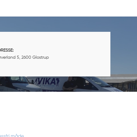
RESSE:
rverland 5, 2600 Glostrup
essfri måde.