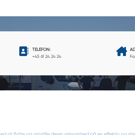
TELEFON:
AD
+45 61 24 24 24
Fa
 med at flytte og omstille deres virksomhed på en effektiv og str