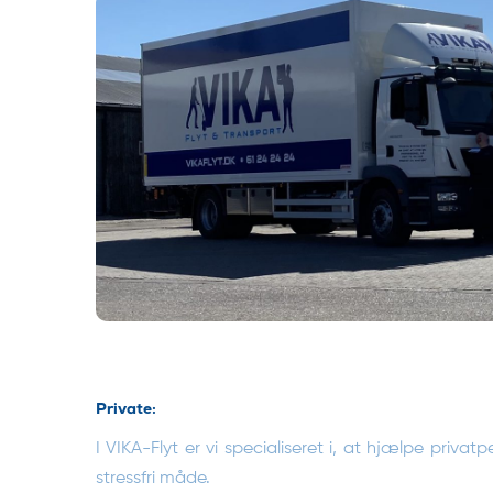
Private:
I VIKA-Flyt er vi specialiseret i, at hjælpe priva
stressfri måde.