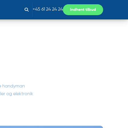
+45 61 24 24 24
Indhent tilbud
rse handyman
ler og elektronik