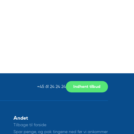
+45 61 24 24 24
Indhent tilbud
Andet
Tilbage til forside
Spar penge, og pak tingene ned før vi ankommer