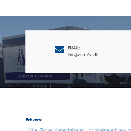
EMAIL:
Info@vika-flyt.dk
Erhverv:
I VIKA-Flyt er vi specialiseret i, at hjælpe erhverv