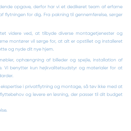
dende opgave, derfor har vi et dedikeret team af erfarne
r af flytningen for dig. Fra pakning til gennemførelse, sørger
dtet videre ved, at tilbyde diverse montagetjenester og
e montører vil sørge for, at alt er opstillet og installeret
rette og nyde dit nye hjem.
møbler, ophængning af billeder og spejle, installation af
 Vi benytter kun højkvalitetsudstyr og materialer for at
darder.
d ekspertise i privatflytning og montage, så tøv ikke med at
flyttebehov og levere en løsning, der passer til dit budget
lse.