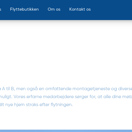
s
Flyttebutikken
Om os
Kontakt os
le fra A til B, men også en omfattende montagetjeneste og dive
uligt. Vores erfarne medarbejdere sørger for, at alle dine møb
t nye hjem straks efter flytningen.