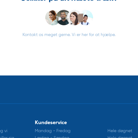
Kontakt os meget gerne. Vi er her for at hjælpe.
Kundeservice
og vi
Mandag - Fredag
Hele døgnet