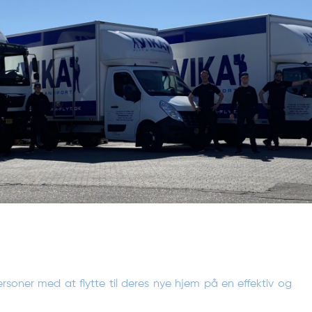
tpersoner med at flytte til deres nye hjem på en effektiv og