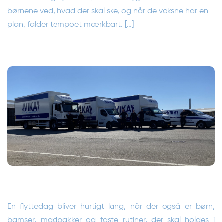
børnene ved, hvad der skal ske, og når de voksne har en
plan, falder tempoet mærkbart. […]
En flyttedag bliver hurtigt lang, når der også er børn,
bamser, madpakker og faste rutiner, der skal holdes i