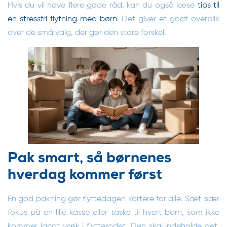
Hvis du vil have flere gode råd, kan du også læse
tips til
en stressfri flytning med børn
. Det giver et godt overblik
over de små valg, der gør den store forskel.
Pak smart, så børnenes
hverdag kommer først
En god pakning gør flyttedagen kortere for alle. Sæt især
fokus på en lille kasse eller taske til hvert barn, som ikke
kommer langt væk i flytterodet. Den skal indeholde det,