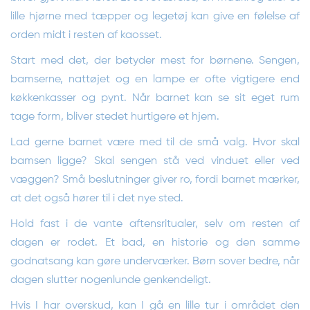
lille hjørne med tæpper og legetøj kan give en følelse af
orden midt i resten af kaosset.
Start med det, der betyder mest for børnene. Sengen,
bamserne, nattøjet og en lampe er ofte vigtigere end
køkkenkasser og pynt. Når barnet kan se sit eget rum
tage form, bliver stedet hurtigere et hjem.
Lad gerne barnet være med til de små valg. Hvor skal
bamsen ligge? Skal sengen stå ved vinduet eller ved
væggen? Små beslutninger giver ro, fordi barnet mærker,
at det også hører til i det nye sted.
Hold fast i de vante aftensritualer, selv om resten af
dagen er rodet. Et bad, en historie og den samme
godnatsang kan gøre underværker. Børn sover bedre, når
dagen slutter nogenlunde genkendeligt.
Hvis I har overskud, kan I gå en lille tur i området den