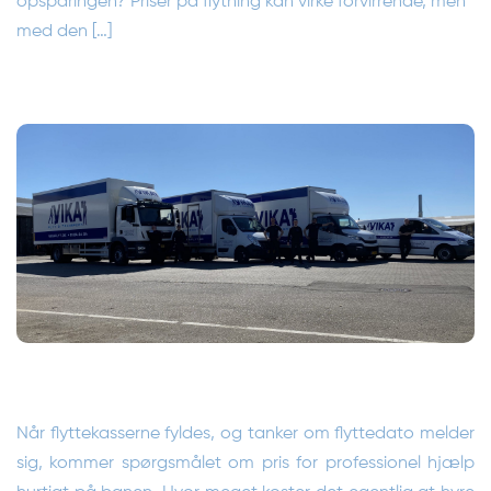
opsparingen? Priser på flytning kan virke forvirrende, men
med den […]
Når flyttekasserne fyldes, og tanker om flyttedato melder
sig, kommer spørgsmålet om pris for professionel hjælp