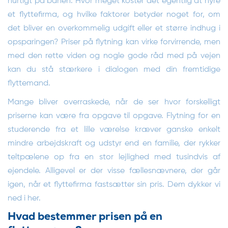
hurtigt på banen. Hvor meget koster det egentlig at hyre
et flyttefirma, og hvilke faktorer betyder noget for, om
det bliver en overkommelig udgift eller et større indhug i
opsparingen? Priser på flytning kan virke forvirrende, men
med den rette viden og nogle gode råd med på vejen
kan du stå stærkere i dialogen med din fremtidige
flyttemand.
Mange bliver overraskede, når de ser hvor forskelligt
priserne kan være fra opgave til opgave. Flytning for en
studerende fra et lille værelse kræver ganske enkelt
mindre arbejdskraft og udstyr end en familie, der rykker
teltpælene op fra en stor lejlighed med tusindvis af
ejendele. Alligevel er der visse fællesnævnere, der går
igen, når et flyttefirma fastsætter sin pris. Dem dykker vi
ned i her.
Hvad bestemmer prisen på en