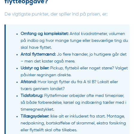
flytteopgave?
De vigtigste punkter, der spiller ind på prisen, er:
Omfang og kompleksitet:
Antal kvadratmeter, volumen
på indbo og hvor mange tunge eller besværlige ting du
skal have flyttet.
Antal flyttemænd:
Jo flere hænder, jo hurtigere går det
– men det koster også mere.
Udstyr og biler:
Pickup, flyttebil eller noget større? Valget
påvirker regningen direkte.
Afstand:
Hvor langt flytter du fra A til B? Lokalt eller
tværs gennem landet?
Tidsforbrug:
Flyttefirmaer arbejder ofte med timepriser,
så både forberedelse, kørsel og indbæring tæller med i
timeregnestykket.
Tillægsydelser:
Ikke alt er inkluderet fra start. Montage,
nedpakning, bortskaffelse af skrammel, ekstra forsikring
eller flyttelift skal ofte tilkøbes.