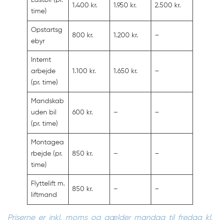
Lastbil (pr.
1.400 kr.
1.950 kr.
2.500 kr.
time)
Opstartsg
800 kr.
1.200 kr.
–
ebyr
Internt
arbejde
1.100 kr.
1.650 kr.
–
(pr. time)
Mandskab
uden bil
600 kr.
–
–
(pr. time)
Montagea
rbejde (pr.
850 kr.
–
–
time)
Flyttelift m.
850 kr.
–
–
liftmand
Priserne er inkl. moms og gælder mandag til fredag kl.