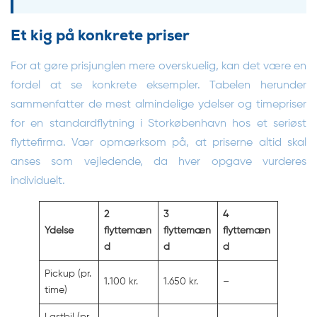
Et kig på konkrete priser
For at gøre prisjunglen mere overskuelig, kan det være en
fordel at se konkrete eksempler. Tabelen herunder
sammenfatter de mest almindelige ydelser og timepriser
for en standardflytning i Storkøbenhavn hos et seriøst
flyttefirma. Vær opmærksom på, at priserne altid skal
anses som vejledende, da hver opgave vurderes
individuelt.
2
3
4
Ydelse
flyttemæn
flyttemæn
flyttemæn
d
d
d
Pickup (pr.
1.100 kr.
1.650 kr.
–
time)