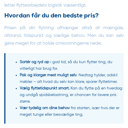
letter flyttearbejdets logistik væsentligt.
Hvordan får du den bedste pris?
Prisen på din flytning afhænger altså af mængde,
afstand, tidspunkt og særlige behov. Men du kan selv
gøre meget for at holde omkostningerne nede:
Sortér og ryd op
i god tid, så du kun flytter ting, du
vitterligt har brug for.
Pak og klargør mest muligt selv
. Nedtag hylder, adskil
møbler – alt hvad du selv kan klare, sparer flyttetimer.
Vælg flyttetidspunkt smart.
Kan du flytte på en hverdag
og undgå spidsbelastning, er chancen for lavere pris
større.
Vær tydelig om dine behov
fra starten, især hvis der er
meget tunge eller besværlige ting.