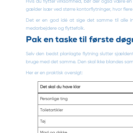
Hvis du flytter virksomhed, bør der også være én 
gælder især ved større kontorflytninger, hvor fle
Det er en god idé at sige det samme til alle in
medarbejdere og flyttefolk.
Pak en taske til første døg
Selv den bedst planlagte flytning slutter sjælde
bruge med det samme. Den skal ikke blandes sa
Her er en praktisk oversigt:
Det skal du have klar
Personlige ting
Toiletartikler
Tøj
Mad og drikke