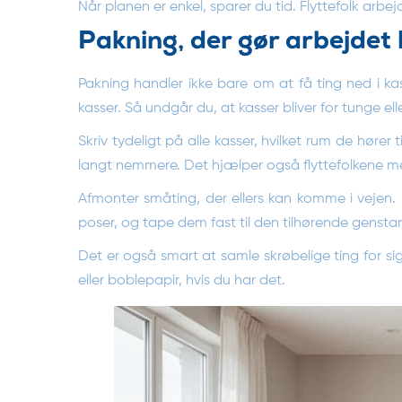
Når planen er enkel, sparer du tid. Flyttefolk arbej
Pakning, der gør arbejdet 
Pakning handler ikke bare om at få ting ned i kass
kasser. Så undgår du, at kasser bliver for tunge elle
Skriv tydeligt på alle kasser, hvilket rum de høre
langt nemmere. Det hjælper også flyttefolkene me
Afmonter småting, der ellers kan komme i vejen
poser, og tape dem fast til den tilhørende gensta
Det er også smart at samle skrøbelige ting for s
eller boblepapir, hvis du har det.