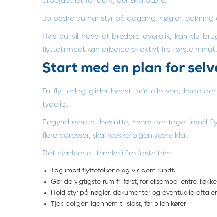
arbejdet let for dem, der skal bære.
Jo bedre du har styr på adgang, nøgler, pakning og 
Hvis du vil have et bredere overblik, kan du br
flyttefirmaet kan arbejde effektivt fra første minut.
Start med en plan for selv
En flyttedag glider bedst, når alle ved, hvad de
tydelig.
Begynd med at beslutte, hvem der tager imod flyt
flere adresser, skal rækkefølgen være klar.
Det hjælper at tænke i fire faste trin:
Tag imod flyttefolkene og vis dem rundt.
Gør de vigtigste rum fri først, for eksempel entre, køk
Hold styr på nøgler, dokumenter og eventuelle aftaler
Tjek boligen igennem til sidst, før bilen kører.