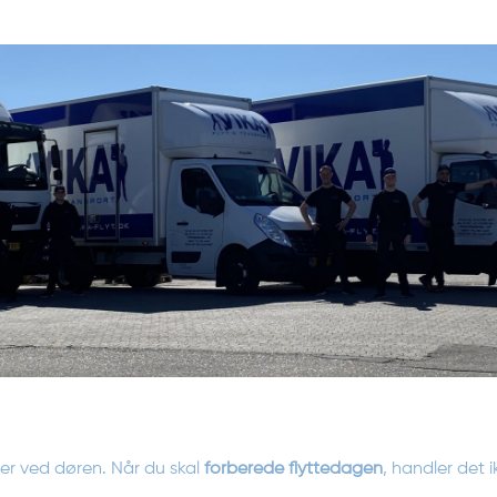
der ved døren. Når du skal
forberede flyttedagen
, handler det