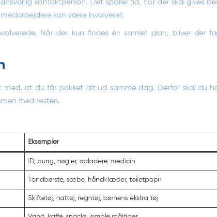
ansvarlig kontaktperson. Det sparer tid, når der skal gives 
re medarbejdere kan være involveret.
volverede. Når der kun findes én samlet plan, bliver der fæ
n
nt med, at du får pakket alt ud samme dag. Derfor skal du h
mmen med resten.
Eksempler
ID, pung, nøgler, opladere, medicin
Tandbørste, sæbe, håndklæder, toiletpapir
Skiftetøj, nattøj, regntøj, børnens ekstra tøj
Vand, kaffe, snacks, simple måltider