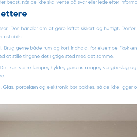
der bedst, når de ikke skal vente på svar eller lede efter informa
lettere
er. Den handler om at gøre løftet sikkert og hurtigt. Derfor s
r ustabile.
r til. Brug gerne både rum og kort indhold, for eksempel “køkken
d at stille tingene det rigtige sted med det samme.
. Det kan være lamper, hylder, gardinstænger, vægbeslag o
nd.
ig. Glas, porcelæn og elektronik bør pakkes, så de ikke ligge