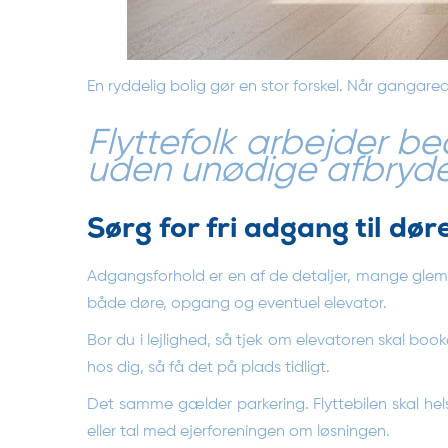
En ryddelig bolig gør en stor forskel. Når gangarea
Flyttefolk arbejder b
uden unødige afbrydel
Sørg for fri adgang til dø
Adgangsforhold er en af de detaljer, mange glemmer
både døre, opgang og eventuel elevator.
Bor du i lejlighed, så tjek om elevatoren skal bo
hos dig, så få det på plads tidligt.
Det samme gælder parkering. Flyttebilen skal he
eller tal med ejerforeningen om løsningen.