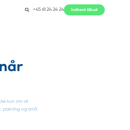
+45 61 24 24 24
Indhent tilbud
 når
ikke kun om at
er, pakning og små