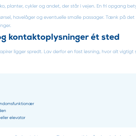
ko, planter, cykler og andet, der står i vejen. En fri opgang be
rsel, havelåger og eventuelle smalle passager. Tænk på det s
inger.
g kontaktoplysninger ét sted
pirer ligger spredt. Lav derfor en fast løsning, hvor alt vigtigt
ejendomsfunktionær
nden
eller elevator