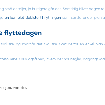
små detaljer, jo hurtigere går det. Samtidig bliver dagen rolig
uge
en komplet tjekliste til flytningen
som støtte under planlæg
e flyttedagen
r skal ske, og hvornår det skal ske. Sæt derfor en enkel pl
tefolkene. Skriv også ned, hvem der har nøgler, adgangskoder 
ken og soveværelse.
.