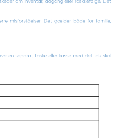
beskeder om inventar, adgang eller rækkefølge. Det
rre misforståelser. Det gælder både for familie,
ave en separat taske eller kasse med det, du skal