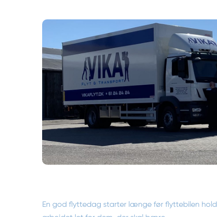
En god flyttedag starter længe før flyttebilen hol