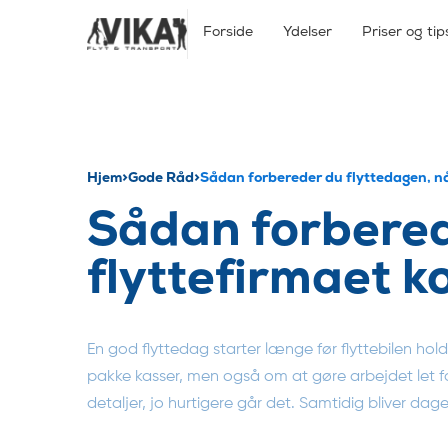
Forside
Ydelser
Priser og tip
Hjem
>
Gode Råd
>
Sådan forbereder du flyttedagen, n
Sådan forbered
flyttefirmaet 
En god flyttedag starter længe før flyttebilen hol
pakke kasser, men også om at gøre arbejdet let f
detaljer, jo hurtigere går det. Samtidig bliver dage