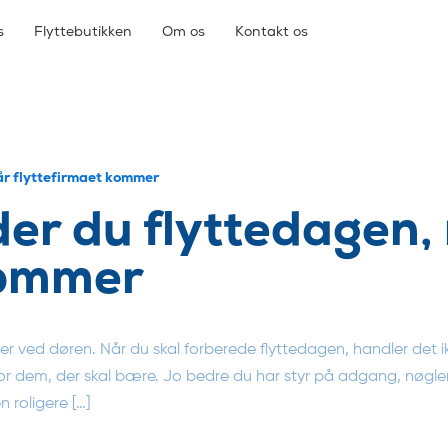
s
Flyttebutikken
Om os
Kontakt os
år flyttefirmaet kommer
er du flyttedagen,
kommer
der ved døren. Når du skal forberede flyttedagen, handler det 
or dem, der skal bære. Jo bedre du har styr på adgang, nøgl
n roligere […]