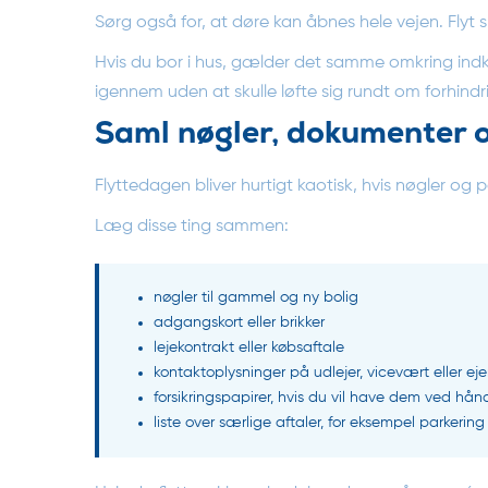
Sørg også for, at døre kan åbnes hele vejen. Flyt s
Hvis du bor i hus, gælder det samme omkring indkø
igennem uden at skulle løfte sig rundt om forhindr
Saml nøgler, dokumenter o
Flyttedagen bliver hurtigt kaotisk, hvis nøgler og pa
Læg disse ting sammen:
nøgler til gammel og ny bolig
adgangskort eller brikker
lejekontrakt eller købsaftale
kontaktoplysninger på udlejer, vicevært eller 
forsikringspapirer, hvis du vil have dem ved hå
liste over særlige aftaler, for eksempel parkering 