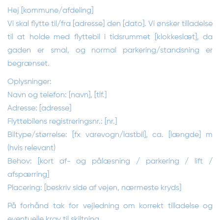
Hej [kommune/afdeling]
Vi skal flytte til/fra [adresse] den [dato]. Vi ønsker tilladelse
til at holde med flyttebil i tidsrummet [klokkeslæt], da
gaden er smal, og normal parkering/standsning er
begrænset.
Oplysninger:
Navn og telefon: [navn], [tlf.]
Adresse: [adresse]
Flyttebilens registreringsnr.: [nr.]
Biltype/størrelse: [fx varevogn/lastbil], ca. [længde] m
(hvis relevant)
Behov: [kort af- og pålæsning / parkering / lift /
afspærring]
Placering: [beskriv side af vejen, nærmeste kryds]
På forhånd tak for vejledning om korrekt tilladelse og
eventuelle krav til skiltning.