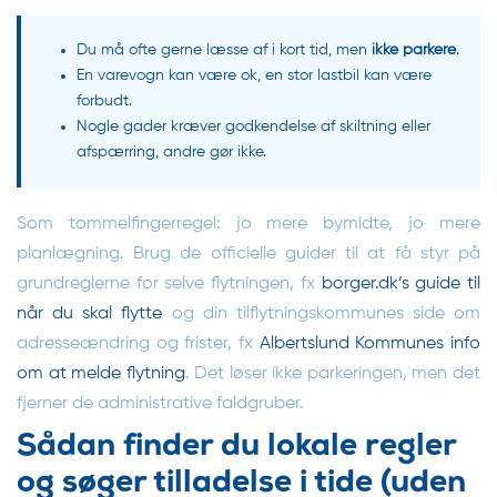
Du må ofte gerne læsse af i kort tid, men
ikke parkere
.
En varevogn kan være ok, en stor lastbil kan være
forbudt.
Nogle gader kræver godkendelse af skiltning eller
afspærring, andre gør ikke.
Som tommelfingerregel: jo mere bymidte, jo mere
planlægning. Brug de officielle guider til at få styr på
grundreglerne for selve flytningen, fx
borger.dk’s guide til
når du skal flytte
og din tilflytningskommunes side om
adresseændring og frister, fx
Albertslund Kommunes info
om at melde flytning
. Det løser ikke parkeringen, men det
fjerner de administrative faldgruber.
Sådan finder du lokale regler
og søger tilladelse i tide (uden