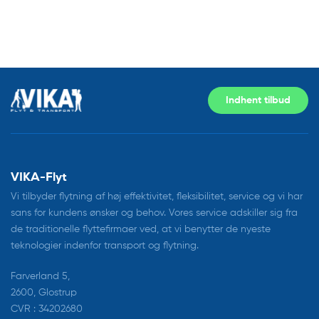
Indhent tilbud
VIKA-Flyt
Vi tilbyder flytning af høj effektivitet, fleksibilitet, service og vi har
sans for kundens ønsker og behov. Vores service adskiller sig fra
de traditionelle flyttefirmaer ved, at vi benytter de nyeste
teknologier indenfor transport og flytning.
Farverland 5,
2600, Glostrup
CVR : 34202680