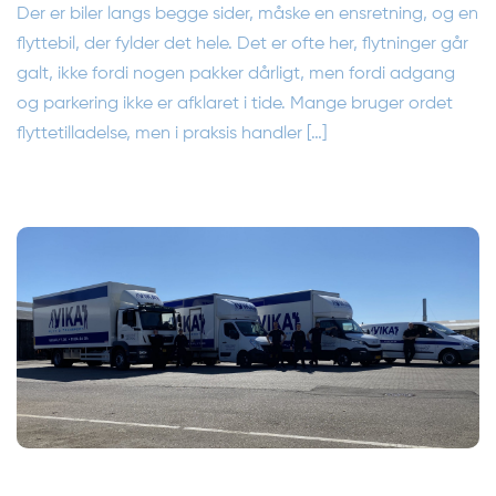
Der er biler langs begge sider, måske en ensretning, og en
flyttebil, der fylder det hele. Det er ofte her, flytninger går
galt, ikke fordi nogen pakker dårligt, men fordi adgang
og parkering ikke er afklaret i tide. Mange bruger ordet
flyttetilladelse, men i praksis handler […]