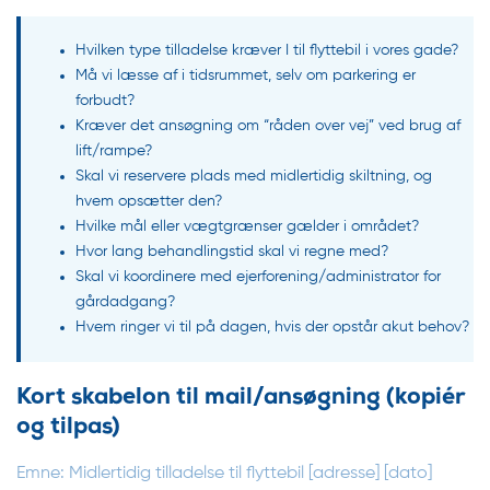
Hvilken type tilladelse kræver I til flyttebil i vores gade?
Må vi læsse af i tidsrummet, selv om parkering er
forbudt?
Kræver det ansøgning om “råden over vej” ved brug af
lift/rampe?
Skal vi reservere plads med midlertidig skiltning, og
hvem opsætter den?
Hvilke mål eller vægtgrænser gælder i området?
Hvor lang behandlingstid skal vi regne med?
Skal vi koordinere med ejerforening/administrator for
gårdadgang?
Hvem ringer vi til på dagen, hvis der opstår akut behov?
Kort skabelon til mail/ansøgning (kopiér
og tilpas)
Emne: Midlertidig tilladelse til flyttebil [adresse] [dato]