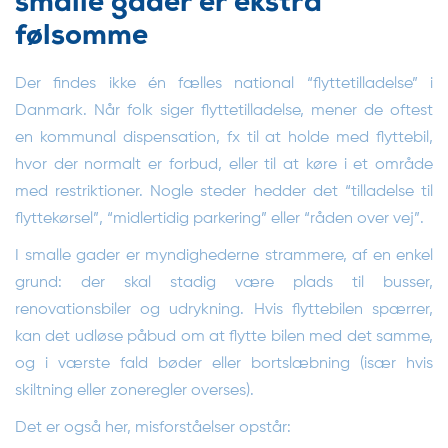
smalle gader er ekstra
følsomme
Der findes ikke én fælles national “flyttetilladelse” i
Danmark. Når folk siger flyttetilladelse, mener de oftest
en kommunal dispensation, fx til at holde med flyttebil,
hvor der normalt er forbud, eller til at køre i et område
med restriktioner. Nogle steder hedder det “tilladelse til
flyttekørsel”, “midlertidig parkering” eller “råden over vej”.
I smalle gader er myndighederne strammere, af en enkel
grund: der skal stadig være plads til busser,
renovationsbiler og udrykning. Hvis flyttebilen spærrer,
kan det udløse påbud om at flytte bilen med det samme,
og i værste fald bøder eller bortslæbning (især hvis
skiltning eller zoneregler overses).
Det er også her, misforståelser opstår: