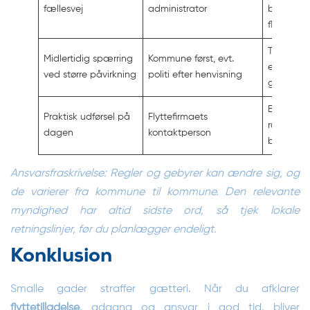
fællesvej
administrator
brandveje
flyttetider
Trafikafvi
Midlertidig spærring
Kommune først, evt.
evt.
ved større påvirkning
politi efter henvisning
godkende
Bilstørrels
Praktisk udførsel på
Flyttefirmaets
rute, tids
dagen
kontaktperson
bemandi
Ansvarsfraskrivelse: Regler og gebyrer kan ændre sig, og
de varierer fra kommune til kommune. Den relevante
myndighed har altid sidste ord, så tjek lokale
retningslinjer, før du planlægger endeligt.
Konklusion
Smalle gader straffer gætteri. Når du afklarer
flyttetilladelse
, adgang og ansvar i god tid, bliver