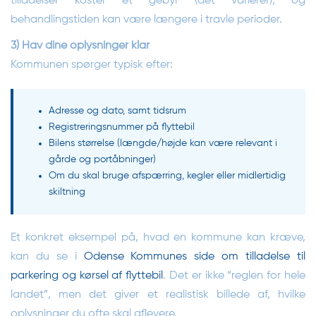
tilladelser koster et gebyr (det varierer), og
behandlingstiden kan være længere i travle perioder.
3) Hav dine oplysninger klar
Kommunen spørger typisk efter:
Adresse og dato, samt tidsrum
Registreringsnummer på flyttebil
Bilens størrelse (længde/højde kan være relevant i
gårde og portåbninger)
Om du skal bruge afspærring, kegler eller midlertidig
skiltning
Et konkret eksempel på, hvad en kommune kan kræve,
kan du se i
Odense Kommunes side om tilladelse til
parkering og kørsel af flyttebil
. Det er ikke “reglen for hele
landet”, men det giver et realistisk billede af, hvilke
oplysninger du ofte skal aflevere.