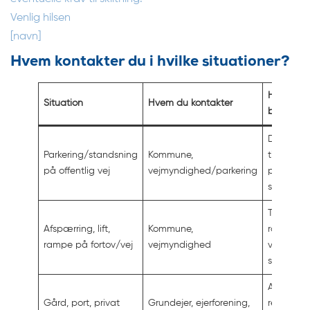
Venlig hilsen
[navn]
Hvem kontakter du i hvilke situationer?
Hvad du
Situation
Hvem du kontakter
beder o
Dispensat
Parkering/standsning
Kommune,
tidsrum,
på offentlig vej
vejmyndighed/parkering
placering,
skiltning
Tilladelse 
Afspærring, lift,
Kommune,
råden ov
rampe på fortov/vej
vejmyndighed
vej,
sikkerhed
Adgang,
Gård, port, privat
Grundejer, ejerforening,
regler,