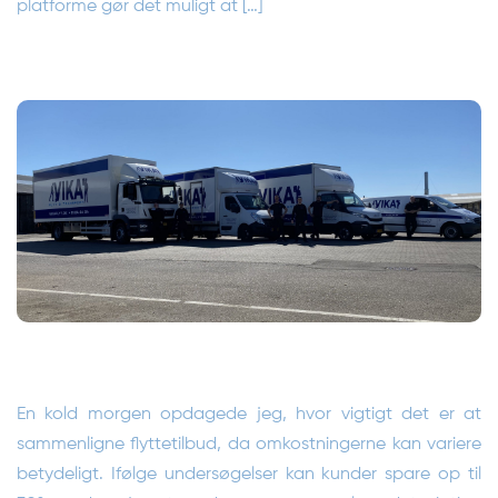
platforme gør det muligt at […]
En kold morgen opdagede jeg, hvor vigtigt det er at
sammenligne flyttetilbud, da omkostningerne kan variere
betydeligt. Ifølge undersøgelser kan kunder spare op til