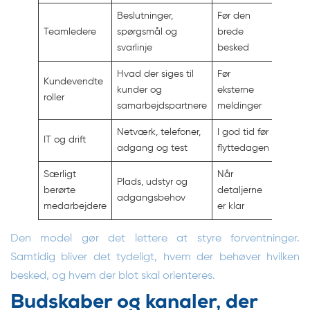
Beslutninger,
Før den
Teamledere
spørgsmål og
brede
svarlinje
besked
Hvad der siges til
Før
Kundevendte
kunder og
eksterne
roller
samarbejdspartnere
meldinger
Netværk, telefoner,
I god tid før
IT og drift
adgang og test
flyttedagen
Særligt
Når
Plads, udstyr og
berørte
detaljerne
adgangsbehov
medarbejdere
er klar
Den model gør det lettere at styre forventninger.
Samtidig bliver det tydeligt, hvem der behøver hvilken
besked, og hvem der blot skal orienteres.
Budskaber og kanaler, der