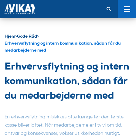
Hjem
>
Gode Råd
>
Erhvervsflytning og intern kommunikation, sådan får du
medarbejderne med
Erhvervsflytning og intern
kommunikation, sådan får
du medarbejderne med
En erhvervsflytning mislykkes ofte længe før den første
kasse bliver løftet. Når medarbejderne er i tvivl om tid,
ansvar og konsekvenser, vokser usikkerheden hurtigt.