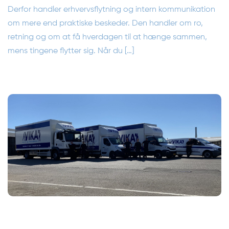
Derfor handler erhvervsflytning og intern kommunikation
om mere end praktiske beskeder. Den handler om ro,
retning og om at få hverdagen til at hænge sammen,
mens tingene flytter sig. Når du […]